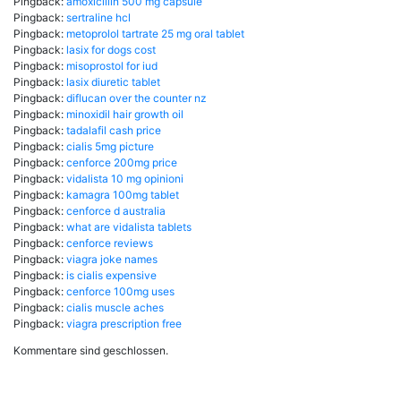
Pingback:
amoxicillin 500 mg capsule
Pingback:
sertraline hcl
Pingback:
metoprolol tartrate 25 mg oral tablet
Pingback:
lasix for dogs cost
Pingback:
misoprostol for iud
Pingback:
lasix diuretic tablet
Pingback:
diflucan over the counter nz
Pingback:
minoxidil hair growth oil
Pingback:
tadalafil cash price
Pingback:
cialis 5mg picture
Pingback:
cenforce 200mg price
Pingback:
vidalista 10 mg opinioni
Pingback:
kamagra 100mg tablet
Pingback:
cenforce d australia
Pingback:
what are vidalista tablets
Pingback:
cenforce reviews
Pingback:
viagra joke names
Pingback:
is cialis expensive
Pingback:
cenforce 100mg uses
Pingback:
cialis muscle aches
Pingback:
viagra prescription free
Kommentare sind geschlossen.