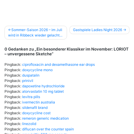
Beitragsnavigation
Sommer-Saison 2026 – im Juli
Gastspiele Ladies Night 2026
wird in Ribbeck wieder gelacht…
0 Gedanken zu „
Ein besonderer Klassiker im November: LORIOT
– unvergessene Sketche
“
Pingback:
ciprofloxacin and dexamethasone ear drops
Pingback:
doxycycline mono
Pingback:
duspatalin
Pingback:
prinivil
Pingback:
dapoxetine hydrochloride
Pingback:
atorvastatin 10 mg tablet
Pingback:
levitra pills
Pingback:
ivermectin australia
Pingback:
sildenafil brand
Pingback:
doxycycline cost
Pingback:
remeron generic medication
Pingback:
linezolid
Pingback:
diflucan over the counter spain